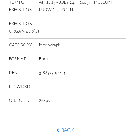
TERM OF
APRIL 23 - JULY 24、 2005、 MUSEUM
EXHIBITION
LUDWIG、 KOLN
EXHIBITION
ORGANIZER(S)
CATEGORY
Monograph
FORMAT
Book
ISBN
3-88375-941-4
KEYWORD
OBJECT ID
26499
BACK