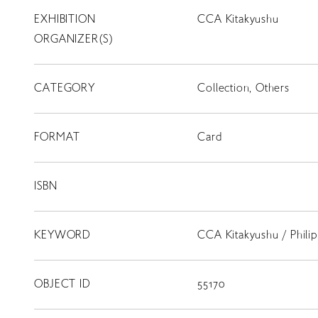
EXHIBITION
CCA Kitakyushu
T
SCHOLARSHIP
ORGANIZER(S)
ISLANDS
CATEGORY
RETRACE
Collection, Others
コンサート
FORMAT
Card
出演者
出版物
ISBN
動画
KEYWORD
CCA Kitakyushu / Phili
スカラシップ受賞者
OBJECT ID
55170
CONTACT