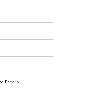
EN
ppe Parreno