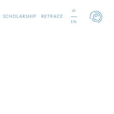
JP
SCHOLARSHIP
RETRACE
EN
Retrace Project
コンサート
出演者
出版物
動画
スカラシップ受賞者