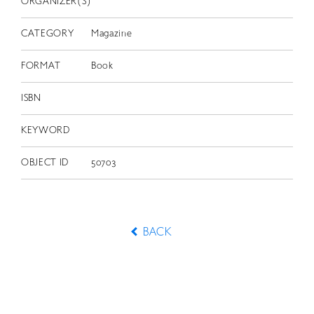
ORGANIZER(S)
CATEGORY
Magazine
FORMAT
Book
ISBN
KEYWORD
OBJECT ID
50703
BACK