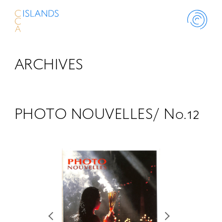
ARCHIVES
ABOUT
PROJECT
PHOTO NOUVELLES/ No.12
THINK ISLANDS
LIBRARY
SCHOLARSHIP