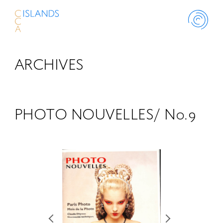
ARCHIVES
ABOUT
PROJECT
PHOTO NOUVELLES/ No.9
THINK ISLANDS
LIBRARY
SCHOLARSHIP