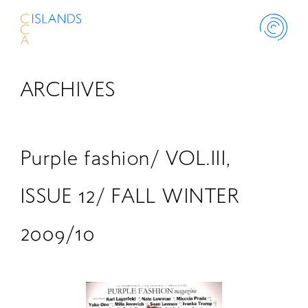
ARCHIVES
ABOUT
PROJECT
Purple fashion/ VOL.III,
THINK ISLANDS
ISSUE 12/ FALL WINTER
2009/10
LIBRARY
SCHOLARSHIP