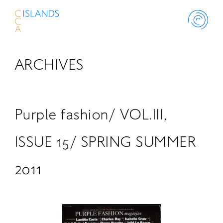
ARCHIVES
ABOUT
PROJECT
Purple fashion/ VOL.III,
THINK ISLANDS
ISSUE 15/ SPRING SUMMER
2011
LIBRARY
SCHOLARSHIP