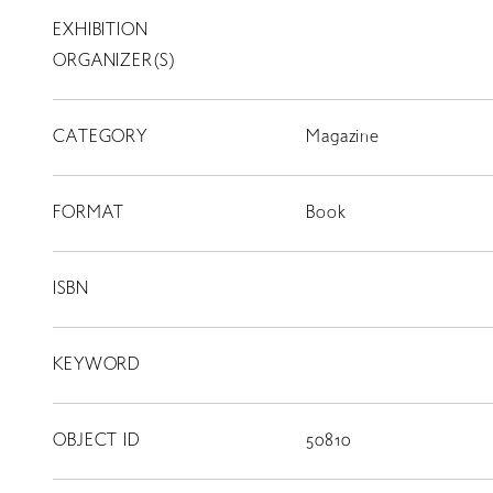
EXHIBITION
T
SCHOLARSHIP
ORGANIZER(S)
ISLANDS
CATEGORY
RETRACE
Magazine
コンサート
FORMAT
Book
出演者
出版物
ISBN
動画
KEYWORD
スカラシップ受賞者
OBJECT ID
50810
CONTACT