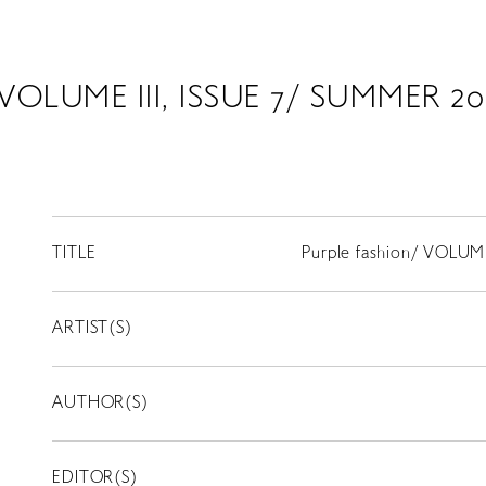
/ VOLUME III, ISSUE 7/ SUMMER 2
TITLE
Purple fashion/ VOLUM
ARTIST(S)
AUTHOR(S)
EDITOR(S)