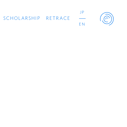
JP
SCHOLARSHIP
RETRACE
EN
Retrace Project
コンサート
出演者
出版物
動画
スカラシップ受賞者