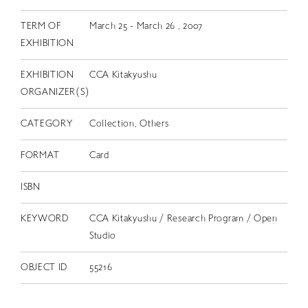
TERM OF
March 25 - March 26 , 2007
EXHIBITION
EXHIBITION
CCA Kitakyushu
ORGANIZER(S)
CATEGORY
Collection, Others
FORMAT
Card
ISBN
KEYWORD
CCA Kitakyushu / Research Program / Open
Studio
OBJECT ID
55216