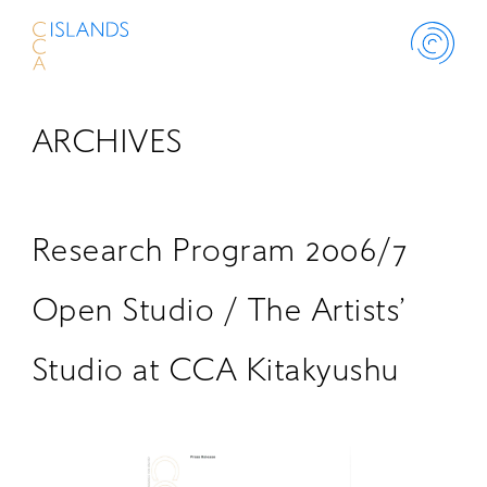
ARCHIVES
ABOUT
PROJECT
Research Program 2006/7
THINK ISLANDS
Open Studio / The Artists’
Studio at CCA Kitakyushu
LIBRARY
SCHOLARSHIP