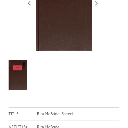
RETRACE
コンサート
出演者
出版物
動画
スカラシップ受賞者
CONTACT
TITLE
Rita McBride: Speech
JP
ARTIST(S)
Rita McBride