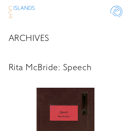
ARCHIVES
ABOUT
PROJECT
Rita McBride: Speech
THINK ISLANDS
LIBRARY
SCHOLARSHIP