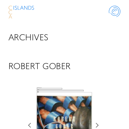
ARCHIVES
ABOUT
PROJECT
ROBERT GOBER
THINK ISLANDS
LIBRARY
SCHOLARSHIP