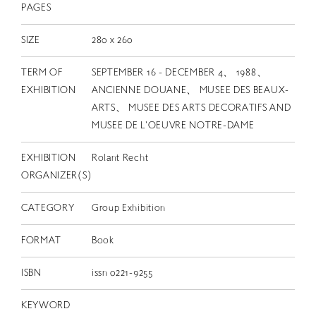
PAGES
SIZE
280 x 260
TERM OF
SEPTEMBER 16 - DECEMBER 4、 1988、
EXHIBITION
ANCIENNE DOUANE、 MUSEE DES BEAUX-
ARTS、 MUSEE DES ARTS DECORATIFS AND
MUSEE DE L'OEUVRE NOTRE-DAME
EXHIBITION
Rolant Recht
ORGANIZER(S)
CATEGORY
Group Exhibition
FORMAT
Book
ISBN
issn 0221-9255
KEYWORD