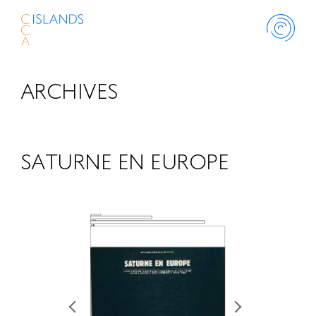
ARCHIVES
ABOUT
PROJECT
SATURNE EN EUROPE
THINK ISLANDS
LIBRARY
SCHOLARSHIP