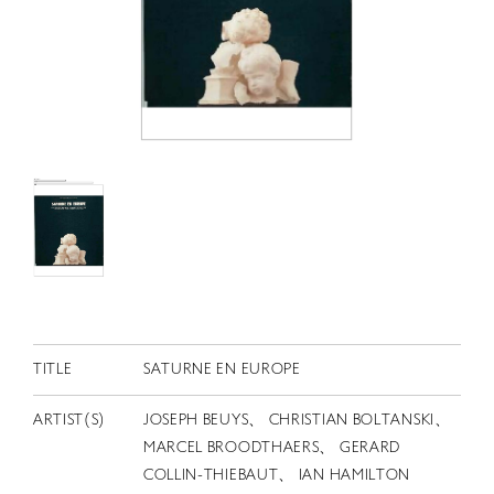
RETRACE
コンサート
出演者
出版物
動画
スカラシップ受賞者
CONTACT
TITLE
SATURNE EN EUROPE
ARTIST(S)
JOSEPH BEUYS、 CHRISTIAN BOLTANSKI、
MARCEL BROODTHAERS、 GERARD
JP
COLLIN-THIEBAUT、 IAN HAMILTON