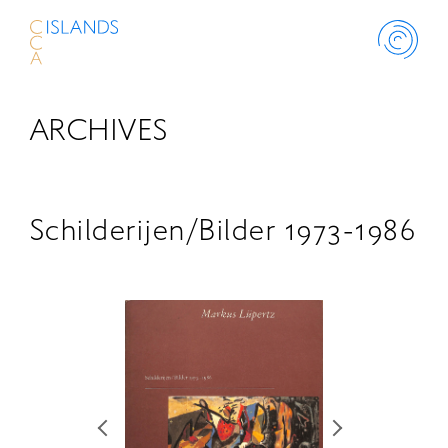
ARCHIVES
ABOUT
PROJECT
Schilderijen/Bilder 1973-1986
THINK ISLANDS
LIBRARY
SCHOLARSHIP