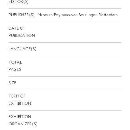
EN
EDITOR(S)
PUBLISHER(S)
Museum Boymans-van Beuningen Rotterdam
DATE OF
PUBLICATION
LANGUAGE(S)
TOTAL
PAGES
SIZE
TERM OF
EXHIBITION
EXHIBITION
ORGANIZER(S)