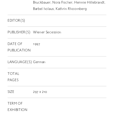
EN
Bruckbauer, Nora Fischer, Hermie Hillebrandt,
Barbel holaus, Kathrin Rhoomberg
EDITOR(S)
PUBLISHER(S)
Wiener Secession
DATE OF
1997
PUBLICATION
LANGUAGE(S)
German
TOTAL
PAGES
SIZE
297 x 210
TERM OF
EXHIBITION