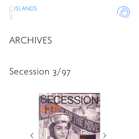
ARCHIVES
ABOUT
PROJECT
Secession 3/97
THINK ISLANDS
LIBRARY
SCHOLARSHIP