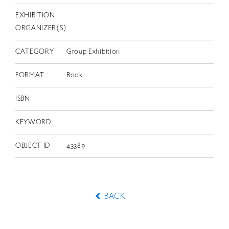
EXHIBITION
ORGANIZER(S)
CATEGORY
Group Exhibition
FORMAT
Book
ISBN
KEYWORD
OBJECT ID
43389
BACK