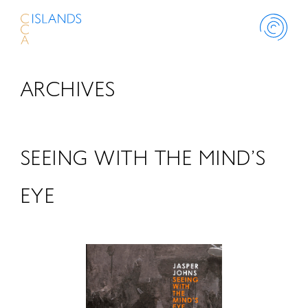
ARCHIVES
ABOUT
PROJECT
SEEING WITH THE MIND’S
THINK ISLANDS
EYE
LIBRARY
SCHOLARSHIP