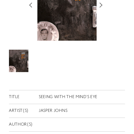
RETRACE
コンサート
出演者
出版物
動画
スカラシップ受賞者
CONTACT
TITLE
SEEING WITH THE MIND’S EYE
ARTIST(S)
JASPER JOHNS
JP
AUTHOR(S)