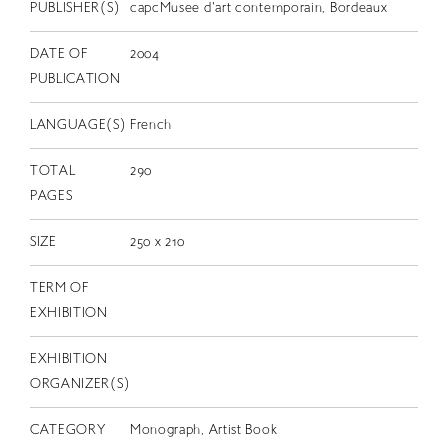
EN
PUBLISHER(S)
capcMusee d'art contemporain, Bordeaux
DATE OF
2004
PUBLICATION
LANGUAGE(S)
French
TOTAL
290
PAGES
SIZE
250 x 210
TERM OF
EXHIBITION
EXHIBITION
ORGANIZER(S)
CATEGORY
Monograph, Artist Book