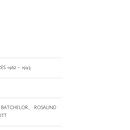
S 1962 – 1993
ID BATCHELOR、 ROSALIND
OTT