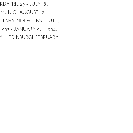
APRIL 29 - JULY 18、
 MUNICHAUGUST 12 -
JP
 HENRY MOORE INSTITUTE、
1993 - JANUARY 9、 1994、
EN
RY、 EDINBURGHFEBRUARY -