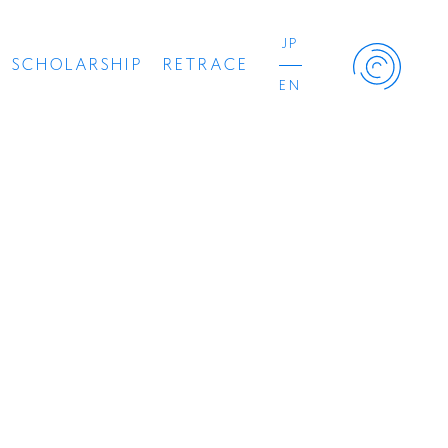
JP
SCHOLARSHIP
RETRACE
EN
Retrace Project
コンサート
出演者
出版物
動画
スカラシップ受賞者