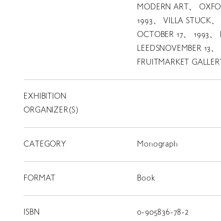
MODERN ART、 OXFORD
1993、 VILLA STUCK、
LIBRARY
OCTOBER 17、 1993、
LEEDSNOVEMBER 13、 
FRUITMARKET GALLE
T
SCHOLARSHIP
EXHIBITION
ISLANDS
RETRACE
ORGANIZER(S)
コンサート
CATEGORY
Monograph
出演者
出版物
FORMAT
Book
動画
スカラシップ受賞者
ISBN
0-905836-78-2