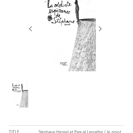
RETRACE
コンサート
出演者
出版物
動画
スカラシップ受賞者
CONTACT
JP
TITLE
Stephane Hessel et Pascal Lemaltre / le point