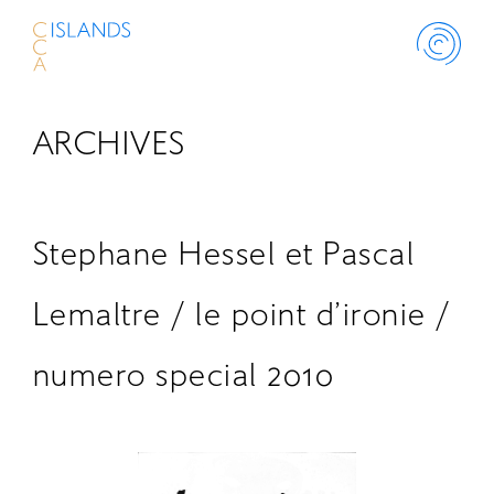
ARCHIVES
ABOUT
PROJECT
Stephane Hessel et Pascal
THINK ISLANDS
Lemaltre / le point d’ironie /
numero special 2010
LIBRARY
SCHOLARSHIP