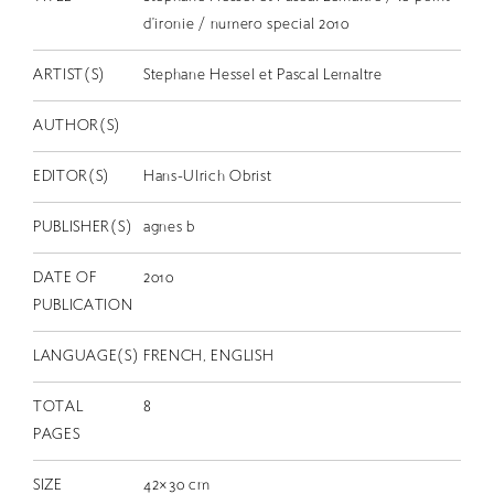
EN
d’ironie / numero special 2010
ARTIST(S)
Stephane Hessel et Pascal Lemaltre
AUTHOR(S)
EDITOR(S)
Hans-Ulrich Obrist
PUBLISHER(S)
agnes b
DATE OF
2010
PUBLICATION
LANGUAGE(S)
FRENCH, ENGLISH
TOTAL
8
PAGES
SIZE
42×30 cm