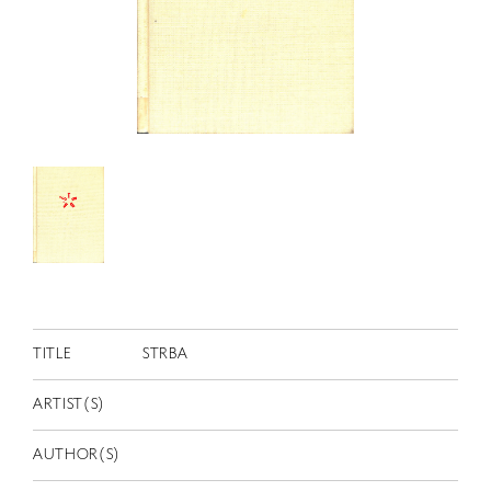
RETRACE
コンサート
出演者
出版物
動画
スカラシップ受賞者
CONTACT
TITLE
STRBA
ARTIST(S)
JP
AUTHOR(S)