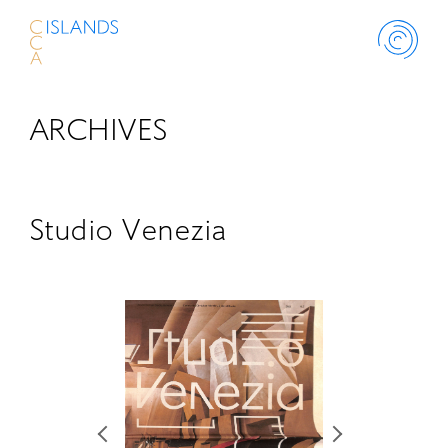
ARCHIVES
ABOUT
PROJECT
Studio Venezia
THINK ISLANDS
LIBRARY
SCHOLARSHIP