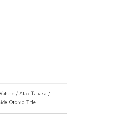
Watson / Atau Tanaka /
hide Otomo Title