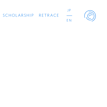
JP
SCHOLARSHIP
RETRACE
EN
Retrace Project
コンサート
出演者
出版物
動画
スカラシップ受賞者