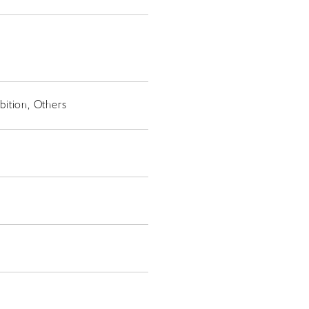
EN
ition, Others