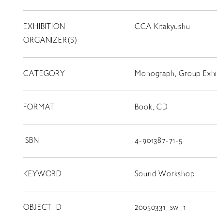
EXHIBITION
CCA Kitakyushu
T
SCHOLARSHIP
ORGANIZER(S)
ISLANDS
RETRACE
CATEGORY
Monograph, Group Exhib
コンサート
FORMAT
Book, CD
出演者
出版物
ISBN
4-901387-71-5
動画
KEYWORD
スカラシップ受賞者
Sound Workshop
OBJECT ID
20050331_sw_1
CONTACT