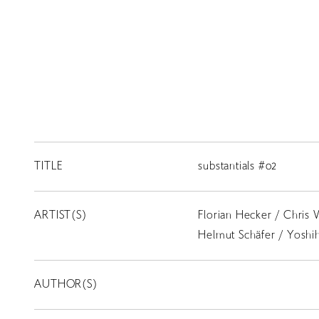
TITLE
substantials #02
ARTIST(S)
Florian Hecker / Chris 
Helmut Schäfer / Yoshi
AUTHOR(S)