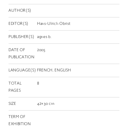
EN
AUTHOR(S)
EDITOR(S)
Hans-Ulrich Obrist
PUBLISHER(S)
agnes b.
DATE OF
2005
PUBLICATION
LANGUAGE(S)
FRENCH, ENGLISH
TOTAL
8
PAGES
SIZE
42×30 cm
TERM OF
EXHIBITION