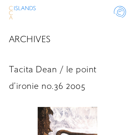
ARCHIVES
ABOUT
PROJECT
Tacita Dean / le point
THINK ISLANDS
d’ironie no.36 2005
LIBRARY
SCHOLARSHIP