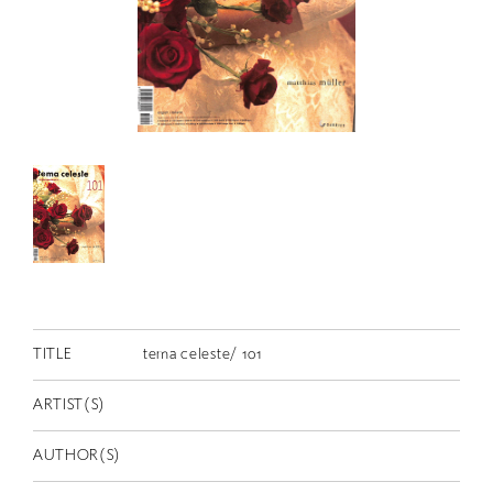
RETRACE
コンサート
出演者
出版物
動画
スカラシップ受賞者
CONTACT
TITLE
tema celeste/ 101
ARTIST(S)
JP
AUTHOR(S)