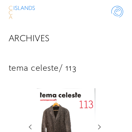
ARCHIVES
ABOUT
PROJECT
tema celeste/ 113
THINK ISLANDS
LIBRARY
SCHOLARSHIP