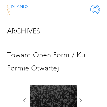
ARCHIVES
ABOUT
PROJECT
Toward Open Form / Ku
THINK ISLANDS
Formie Otwartej
LIBRARY
SCHOLARSHIP