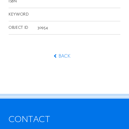
ISBN
KEYWORD
OBJECT ID
30954
BACK
CONTACT