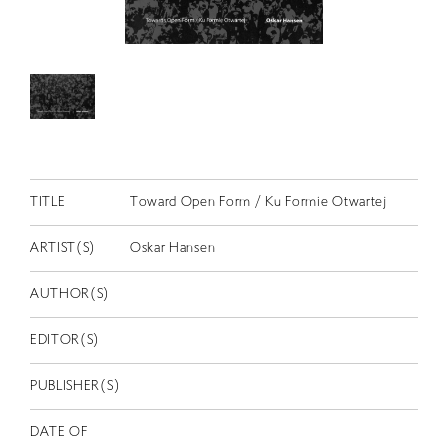
RETRACE
コンサート
出演者
出版物
動画
スカラシップ受賞者
TITLE
Toward Open Form / Ku Formie Otwartej
ARTIST(S)
Oskar Hansen
CONTACT
AUTHOR(S)
EDITOR(S)
PUBLISHER(S)
JP
DATE OF