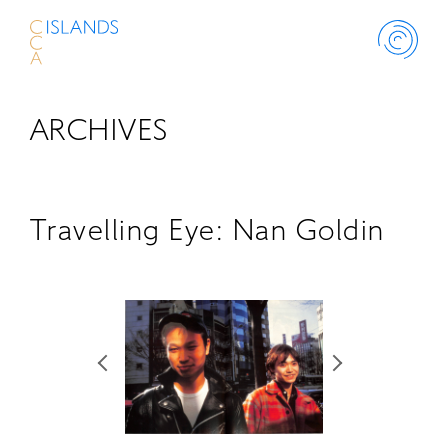
ARCHIVES
ABOUT
PROJECT
Travelling Eye: Nan Goldin
THINK ISLANDS
LIBRARY
SCHOLARSHIP