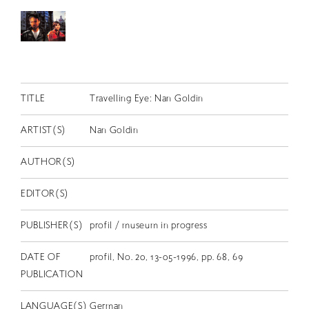
RETRACE
コンサート
出演者
出版物
TITLE
Travelling Eye: Nan Goldin
動画
ARTIST(S)
Nan Goldin
スカラシップ受賞者
AUTHOR(S)
CONTACT
EDITOR(S)
PUBLISHER(S)
profil / museum in progress
DATE OF
profil, No. 20, 13-05-1996, pp. 68, 69
PUBLICATION
JP
LANGUAGE(S)
German