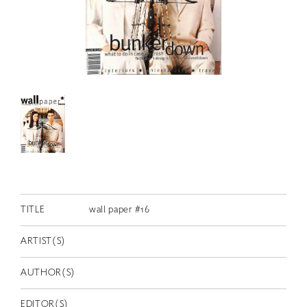
RETRACE
コンサート
出演者
出版物
動画
スカラシップ受賞者
CONTACT
TITLE
wall paper #16
ARTIST(S)
AUTHOR(S)
JP
EDITOR(S)