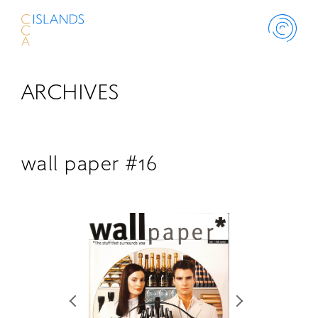
ARCHIVES
ABOUT
PROJECT
wall paper #16
THINK ISLANDS
LIBRARY
SCHOLARSHIP