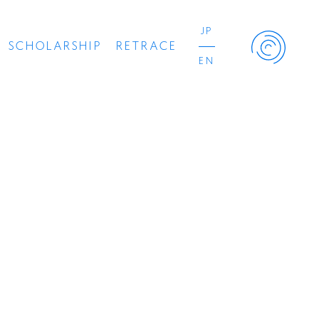
JP
SCHOLARSHIP
RETRACE
EN
Retrace Project
コンサート
出演者
出版物
動画
スカラシップ受賞者