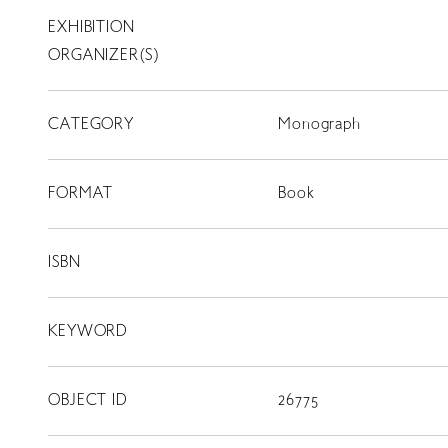
EXHIBITION
T
SCHOLARSHIP
ORGANIZER(S)
ISLANDS
CATEGORY
RETRACE
Monograph
コンサート
FORMAT
Book
出演者
出版物
ISBN
動画
KEYWORD
スカラシップ受賞者
OBJECT ID
26775
CONTACT