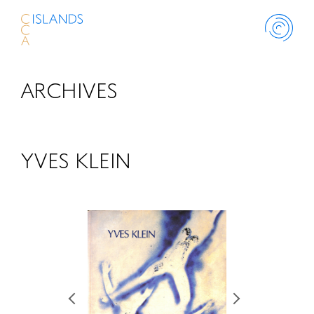
ARCHIVES
ABOUT
PROJECT
YVES KLEIN
THINK ISLANDS
LIBRARY
SCHOLARSHIP