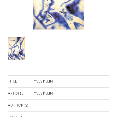
RETRACE
コンサート
出演者
出版物
動画
スカラシップ受賞者
CONTACT
TITLE
YVES KLEIN
ARTIST(S)
YVES KLEIN
AUTHOR(S)
JP