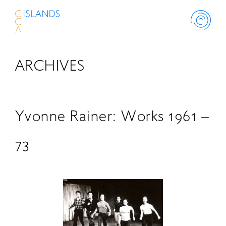
ARCHIVES
ABOUT
PROJECT
Yvonne Rainer: Works 1961 –
THINK ISLANDS
73
LIBRARY
SCHOLARSHIP