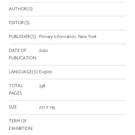
EN
AUTHOR(S)
EDITOR(S)
PUBLISHER(S)
Primary Information, New York
DATE OF
2020
PUBLICATION
LANGUAGE(S)
English
TOTAL
338
PAGES
SIZE
277 x 195
TERM OF
EXHIBITION